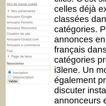
Mot de passe oublié
celles déjà e
Nos partenaires
classées dan
Annuaire Google
annuaire Feminin
catégories. P
Annuaire Rencontre
Creation de site
annonces en
Annuaire-Gratuit.com
Annuaire e-commerce
français dans
Faq
Page de liens
catégories p
Newsletter
i3lene. Un m
Inscription
également p
Désinscription
discuter ins
annonceurs et