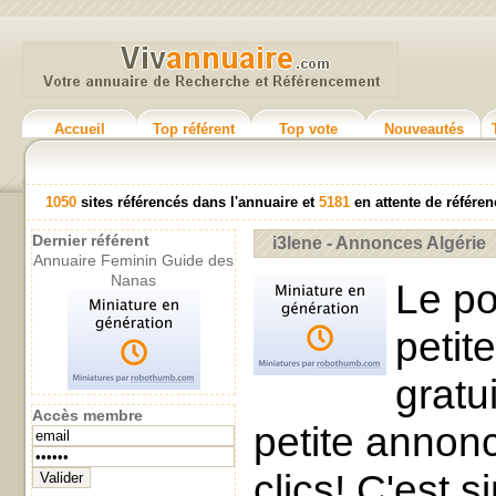
Accueil
Top référent
Top vote
Nouveautés
1050
sites référencés dans l'annuaire et
5181
en attente de référ
Dernier référent
i3lene - Annonces Algérie
Annuaire Feminin Guide des
Nanas
Le po
peti
gratu
Accès membre
petite annon
clics! C'est 