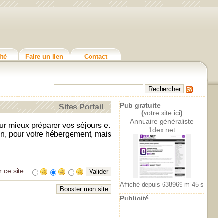
ité
Faire un lien
Contact
Pub gratuite
Sites Portail
(
votre site ici
)
Annuaire généraliste
ur mieux préparer vos séjours et
1dex.net
on, pour votre hébergement, mais
r ce site :
Affiché depuis 638969 m 45 s
Publicité