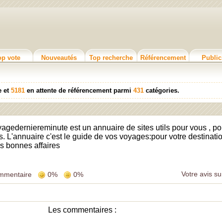
op vote
Nouveautés
Top recherche
Référencement
Public
e et
5181
en attente de référencement parmi
431
catégories.
agederniereminute est un annuaire de sites utils pour vous , po
. L'annuaire c'est le guide de vos voyages:pour votre destinati
es bonnes affaires
Votre avis su
mmentaire
0%
0%
Les commentaires :