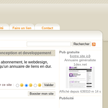
ité
Faire un lien
Contact
Pub gratuite
nception et developpement
(
votre site ici
)
Annuaire généraliste
ar abonnement, le webdesign,
1dex.net
qu'un annuaire de liens en dur.
r ce site :
Affiché depuis 639310 m 14 s
Publicité