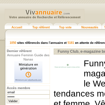
Accueil
Top référent
Top vote
Nouveautés
1050
sites référencés dans l'annuaire et
5181
en attente de référ
Dernier référent
Funny Club, e-magazine b
Annuaire Feminin Guide des
Nanas
Funny
maga
le We
Accès membre
tendances 
et femme. Vê