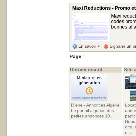
Maxi Reductions - Promo e
Maxi reduct
codes promo
bonnes affai
En savoir +
Signaler un p
Page
1
Dernier inscrit
Site 
i3lene - Annonces Algérie
Locat
Le portail algérien des
anno
petites annonces 10 ...
partic
Nous 
gite,
e ...