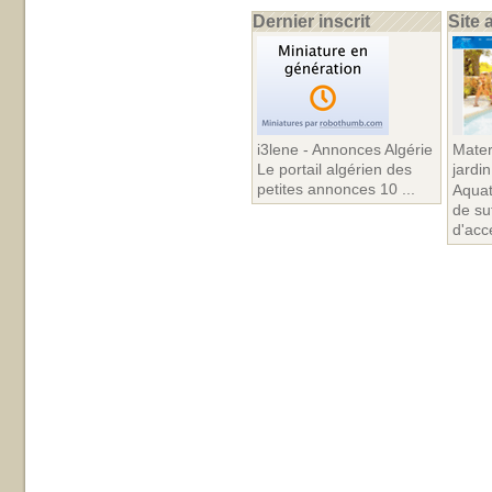
Dernier inscrit
Site 
i3lene - Annonces Algérie
Mater
Le portail algérien des
jardin
petites annonces 10 ...
Aquat
de su
d'acc