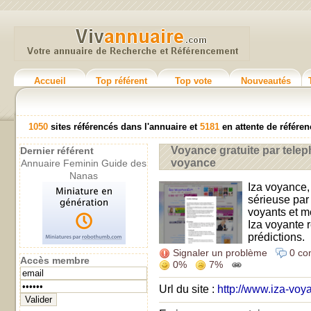
Accueil
Top référent
Top vote
Nouveautés
1050
sites référencés dans l'annuaire et
5181
en attente de référ
Voyance gratuite par telep
Dernier référent
voyance
Annuaire Feminin Guide des
Nanas
Iza voyance,
sérieuse par
voyants et m
Iza voyante 
prédictions.
Signaler un problème
0 co
Accès membre
0%
7%
Url du site :
http://www.iza-vo